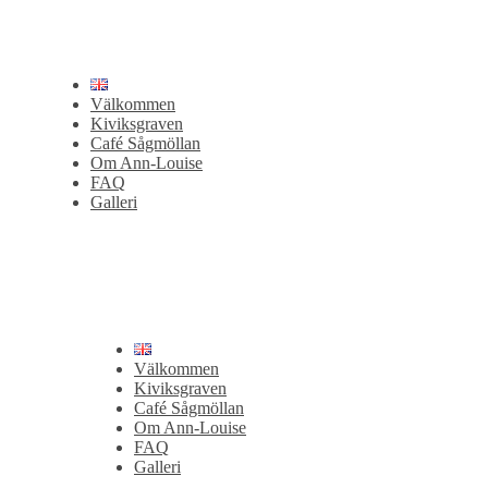
Välkommen
Kiviksgraven
Café Sågmöllan
Om Ann-Louise
FAQ
Galleri
Välkommen
Kiviksgraven
Café Sågmöllan
Om Ann-Louise
FAQ
Galleri