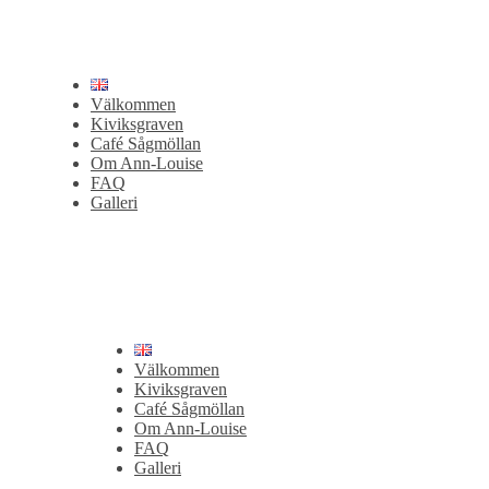
Välkommen
Kiviksgraven
Café Sågmöllan
Om Ann-Louise
FAQ
Galleri
Välkommen
Kiviksgraven
Café Sågmöllan
Om Ann-Louise
FAQ
Galleri